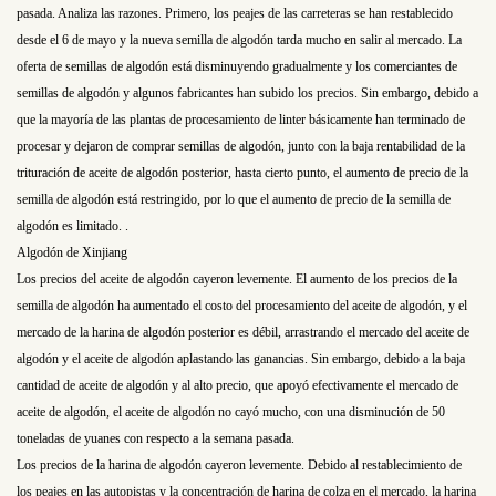
pasada. Analiza las razones.
Primero, los peajes de las carreteras se han restablecido
desde el 6 de mayo y la nueva semilla de algodón tarda mucho en salir al mercado.
La
oferta de semillas de algodón está disminuyendo gradualmente y los comerciantes de
semillas de algodón y algunos fabricantes han subido los precios. Sin embargo, debido a
que la mayoría de las plantas de procesamiento de linter básicamente han terminado de
procesar y dejaron de comprar semillas de algodón, junto con la baja rentabilidad de la
trituración de aceite de algodón posterior, hasta cierto punto, el aumento de precio de la
semilla de algodón está restringido, por lo que el aumento de precio de la semilla de
algodón es limitado. .
Algodón de Xinjiang
Los precios del aceite de algodón cayeron levemente. El aumento de los precios de la
semilla de algodón ha aumentado el costo del procesamiento del aceite de algodón, y el
mercado de la harina de algodón posterior es débil, arrastrando el mercado del aceite de
algodón y el aceite de algodón aplastando las ganancias. Sin embargo, debido a la baja
cantidad de aceite de algodón y al alto precio, que apoyó efectivamente el mercado de
aceite de algodón, el aceite de algodón no cayó mucho, con una disminución de 50
toneladas de yuanes con respecto a la semana pasada.
Los precios de la harina de algodón cayeron levemente. Debido al restablecimiento de
los peajes en las autopistas y la concentración de harina de colza en el mercado, la harina