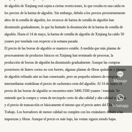
de algodón de Xinjiang está sujeta a ciertas restricciones, lo que resulta en una caída en
los precios de la harina de algodón. Sin embargo, debido a los precios persistentemente
altos de la semilla de algodón, los recursos de harina de semilla de algodón han
disminuido gradualmente, lo que ha limitado la disminución de la harina de semilla de
algodón. Hasta el 14 de mayo, la harina de semilla de algodón de Xinjiang ha caído 50
yuanes por tonelada con respecto a la semana pasada.
El precio de las borras de algodón se mantuvo estable. A medida que más plantas de
procesamiento de productos básicos en Xinjiang han terminado de procesar, la
producción de borras de algodón ha disminuido gradualmente. Aunque las compras
posteriores de linters cortos no son fuertes, algunas plantas de fibras químicas y plantas
de algodón refinado aún no han comenzado, pero un pequeño número de compras
Mensaje
intermediarias estabilizan el precio de cachemira corta del algodón. Al 14 de mayo, el
precio de las borras de algodón se encuentra entre 3400-3500 yuanes / tonelada. Se
entiende que la compra y venta de terciopelo corto de alta calidad y alta calidad es buena,
y el precio de transacción es básicamente el mismo que el precio antes del Día del
Whatsapp
Trabajo. Los borradores de menor calidad no cumplen con los estándares debido a las
impurezas y fibras. Aunque el precio es más bajo, las ventas siguen siendo bajas.