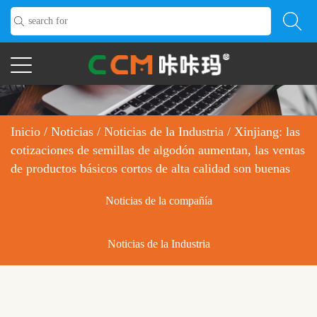
Inicio
/
Noticias
/
Noticias de la Industria
/
Xinjiang: las
cotizaciones de semillas de algodón aumentan, las ventas
de productos básicos cortos de alta calidad son buenas
Noticias de la compañía
Noticias de la Industria