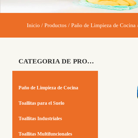
Inicio
/
Productos
/
Paño de Limpieza de Cocina
CATEGORIA DE PRODUCTO
Paño de Limpieza de Cocina
Toallitas para el Suelo
Toallitas Industriales
Toallitas Multifuncionales