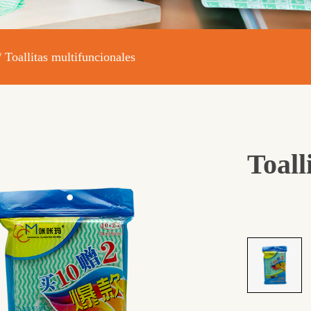
/
Toallitas multifuncionales
Toall