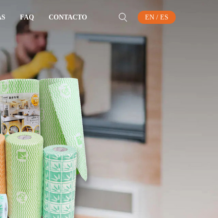
AS
FAQ
CONTACTO
EN
/
ES