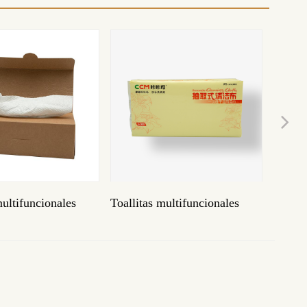
Ne
tas multifuncionales
Toallitas industriales
To