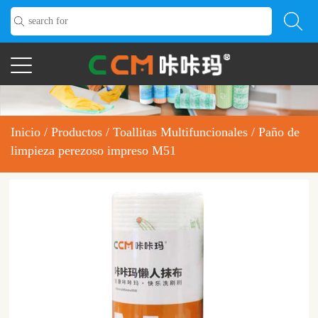
Inicio
/
Productos
/
Toallitas Multifuncionales
/
Paño de
limpieza perezoso impreso M51